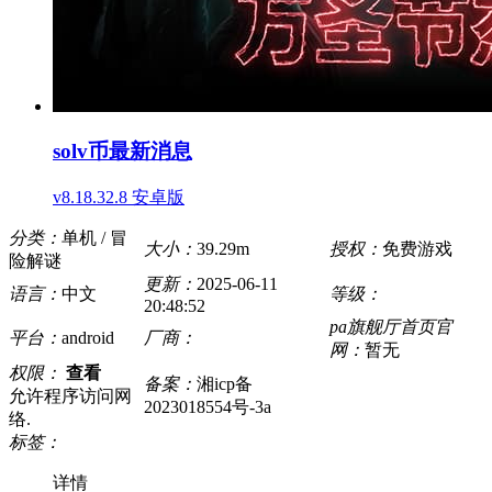
solv币最新消息
v8.18.32.8 安卓版
分类：
单机 / 冒
大小：
39.29m
授权：
免费游戏
险解谜
更新：
2025-06-11
语言：
中文
等级：
20:48:52
pa旗舰厅首页官
平台：
android
厂商：
网：
暂无
权限：
查看
备案：
湘icp备
允许程序访问网
2023018554号-3a
络.
标签：
详情