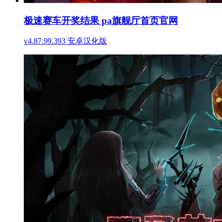
极速赛车开奖结果 pa旗舰厅首页官网
v4.87.99.393 安卓汉化版