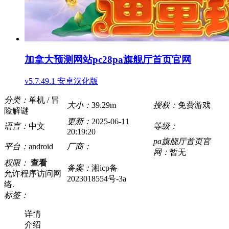
加拿大预测网站pc28pa旗舰厅首页官网
v5.7.49.1 安卓汉化版
分类：
单机 / 冒
大小：
39.29m
授权：
免费游戏
险解谜
更新：
2025-06-11
语言：
中文
等级：
20:19:20
pa旗舰厅首页官
平台：
android
厂商：
网：
暂无
权限：
查看
备案：
湘icp备
允许程序访问网
2023018554号-3a
络.
标签：
详情
介绍