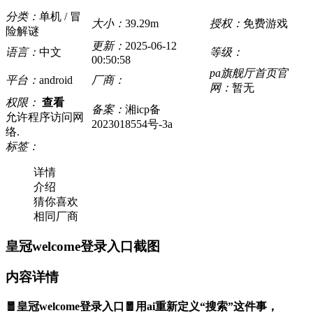
分类：
单机 / 冒
大小：
39.29m
授权：
免费游戏
险解谜
更新：
2025-06-12
语言：
中文
等级：
00:50:58
pa旗舰厅首页官
平台：
android
厂商：
网：
暂无
权限：
查看
备案：
湘icp备
允许程序访问网
2023018554号-3a
络.
标签：
详情
介绍
猜你喜欢
相同厂商
皇冠welcome登录入口截图
内容详情
🧧皇冠welcome登录入口🧧用ai重新定义“搜索”这件事，