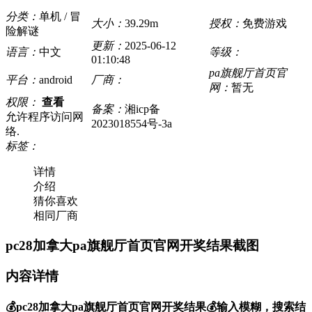
分类：
单机 / 冒
大小：
39.29m
授权：
免费游戏
险解谜
更新：
2025-06-12
语言：
中文
等级：
01:10:48
pa旗舰厅首页官
平台：
android
厂商：
网：
暂无
权限：
查看
备案：
湘icp备
允许程序访问网
2023018554号-3a
络.
标签：
详情
介绍
猜你喜欢
相同厂商
pc28加拿大pa旗舰厅首页官网开奖结果截图
内容详情
💰pc28加拿大pa旗舰厅首页官网开奖结果💰输入模糊，搜索结