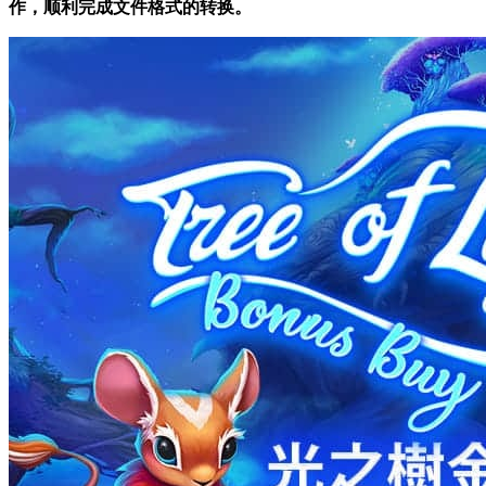
作，顺利完成文件格式的转换。