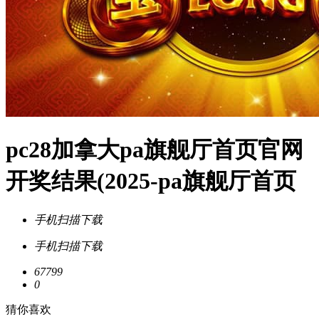
pc28加拿大pa旗舰厅首页官网
开奖结果(2025-pa旗舰厅首页
手机扫描下载
手机扫描下载
67799
0
猜你喜欢