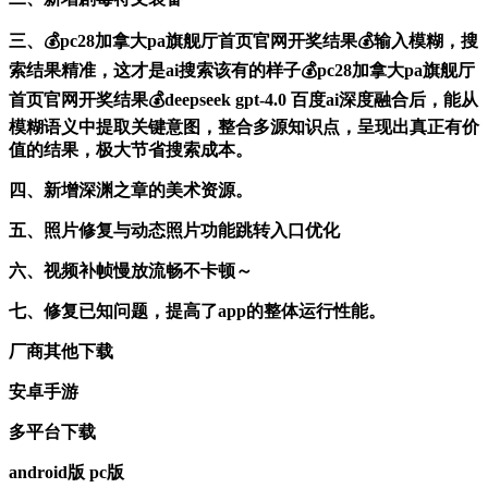
三、💰pc28加拿大pa旗舰厅首页官网开奖结果💰输入模糊，搜
索结果精准，这才是ai搜索该有的样子💰pc28加拿大pa旗舰厅
首页官网开奖结果💰deepseek gpt-4.0 百度ai深度融合后，能从
模糊语义中提取关键意图，整合多源知识点，呈现出真正有价
值的结果，极大节省搜索成本。
四、新增深渊之章的美术资源。
五、照片修复与动态照片功能跳转入口优化
六、视频补帧慢放流畅不卡顿～
七、修复已知问题，提高了app的整体运行性能。
厂商其他下载
安卓手游
多平台下载
android版
pc版