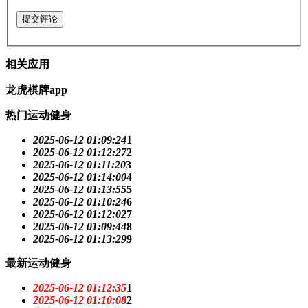
提交评论
相关应用
龙虎棋牌app
热门运动健身
2025-06-12 01:09:24
1
2025-06-12 01:12:27
2
2025-06-12 01:11:20
3
2025-06-12 01:14:00
4
2025-06-12 01:13:55
5
2025-06-12 01:10:24
6
2025-06-12 01:12:02
7
2025-06-12 01:09:44
8
2025-06-12 01:13:29
9
最新运动健身
2025-06-12 01:12:35
1
2025-06-12 01:10:08
2