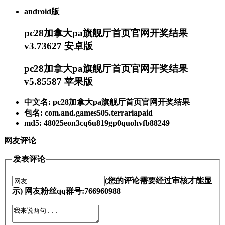
android版
pc28加拿大pa旗舰厅首页官网开奖结果
v3.73627 安卓版
pc28加拿大pa旗舰厅首页官网开奖结果
v5.85587 苹果版
中文名: pc28加拿大pa旗舰厅首页官网开奖结果
包名: com.and.games505.terrariapaid
md5: 48025eon3cq6u819gp0quohvfb88249
网友评论
发表评论
(您的评论需要经过审核才能显
示) 网友粉丝qq群号:766960988