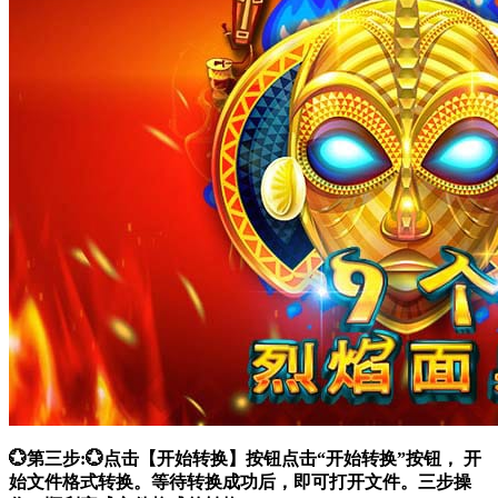
💮第三步:💮点击【开始转换】按钮点击“开始转换”按钮， 开
始文件格式转换。等待转换成功后，即可打开文件。三步操