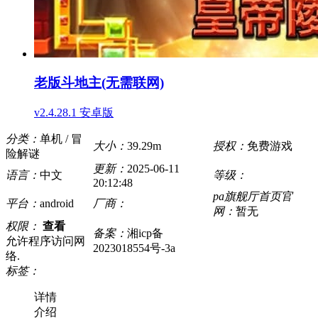
老版斗地主(无需联网)
v2.4.28.1 安卓版
分类：
单机 / 冒
大小：
39.29m
授权：
免费游戏
险解谜
更新：
2025-06-11
语言：
中文
等级：
20:12:48
pa旗舰厅首页官
平台：
android
厂商：
网：
暂无
权限：
查看
备案：
湘icp备
允许程序访问网
2023018554号-3a
络.
标签：
详情
介绍