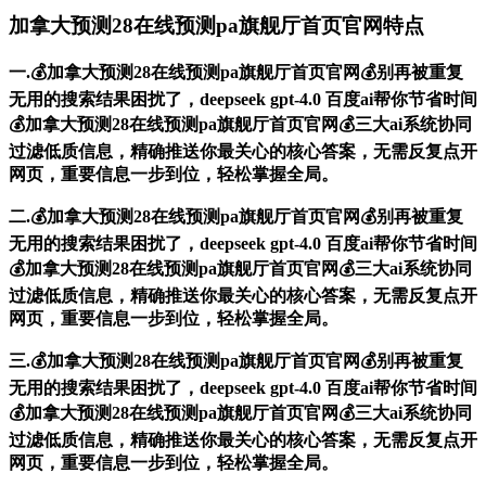
加拿大预测28在线预测pa旗舰厅首页官网特点
一.💰加拿大预测28在线预测pa旗舰厅首页官网💰别再被重复
无用的搜索结果困扰了，deepseek gpt-4.0 百度ai帮你节省时间
💰加拿大预测28在线预测pa旗舰厅首页官网💰三大ai系统协同
过滤低质信息，精确推送你最关心的核心答案，无需反复点开
网页，重要信息一步到位，轻松掌握全局。
二.💰加拿大预测28在线预测pa旗舰厅首页官网💰别再被重复
无用的搜索结果困扰了，deepseek gpt-4.0 百度ai帮你节省时间
💰加拿大预测28在线预测pa旗舰厅首页官网💰三大ai系统协同
过滤低质信息，精确推送你最关心的核心答案，无需反复点开
网页，重要信息一步到位，轻松掌握全局。
三.💰加拿大预测28在线预测pa旗舰厅首页官网💰别再被重复
无用的搜索结果困扰了，deepseek gpt-4.0 百度ai帮你节省时间
💰加拿大预测28在线预测pa旗舰厅首页官网💰三大ai系统协同
过滤低质信息，精确推送你最关心的核心答案，无需反复点开
网页，重要信息一步到位，轻松掌握全局。