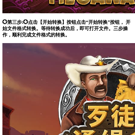
💮第三步:💮点击【开始转换】按钮点击“开始转换”按钮， 开
始文件格式转换。等待转换成功后，即可打开文件。三步操
作，顺利完成文件格式的转换。