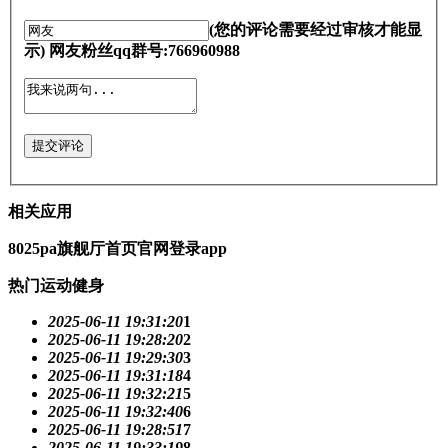
(您的评论需要经过审核才能显
示) 网友粉丝qq群号:766960988
提交评论
相关应用
8025pa旗舰厅首页官网登录app
热门运动健身
2025-06-11 19:31:20
1
2025-06-11 19:28:20
2
2025-06-11 19:29:30
3
2025-06-11 19:31:18
4
2025-06-11 19:32:21
5
2025-06-11 19:32:40
6
2025-06-11 19:28:51
7
2025-06-11 19:33:19
8