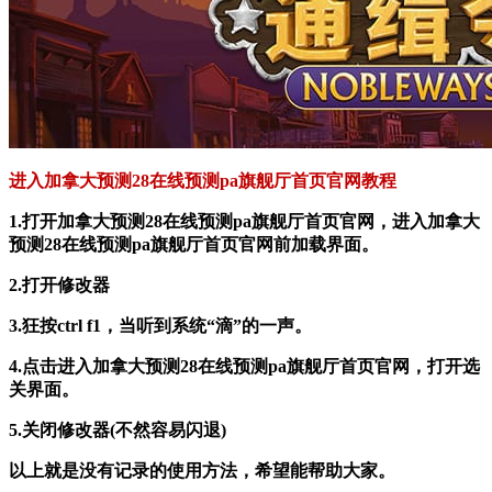
进入加拿大预测28在线预测pa旗舰厅首页官网教程
1.打开加拿大预测28在线预测pa旗舰厅首页官网，进入加拿大
预测28在线预测pa旗舰厅首页官网前加载界面。
2.打开修改器
3.狂按ctrl f1，当听到系统“滴”的一声。
4.点击进入加拿大预测28在线预测pa旗舰厅首页官网，打开选
关界面。
5.关闭修改器(不然容易闪退)
以上就是没有记录的使用方法，希望能帮助大家。