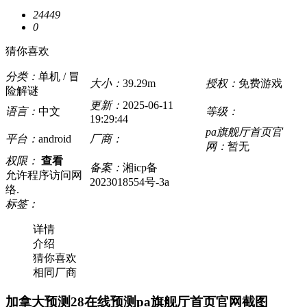
24449
0
猜你喜欢
分类：
单机 / 冒
大小：
39.29m
授权：
免费游戏
险解谜
更新：
2025-06-11
语言：
中文
等级：
19:29:44
pa旗舰厅首页官
平台：
android
厂商：
网：
暂无
权限：
查看
备案：
湘icp备
允许程序访问网
2023018554号-3a
络.
标签：
详情
介绍
猜你喜欢
相同厂商
加拿大预测28在线预测pa旗舰厅首页官网截图