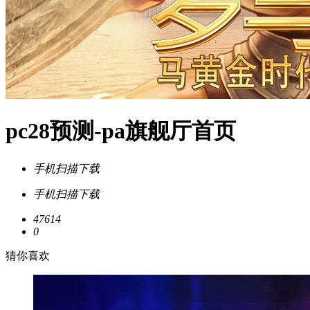
pc28预测-pa旗舰厅首页
手机扫描下载
手机扫描下载
47614
0
猜你喜欢