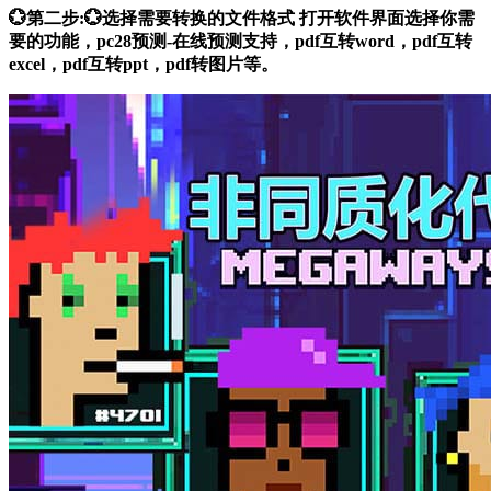
💮第二步:💮选择需要转换的文件格式 打开软件界面选择你需
要的功能，pc28预测-在线预测支持，pdf互转word，pdf互转
excel，pdf互转ppt，pdf转图片等。