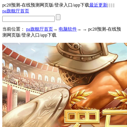
pc28预测-在线预测网页版/登录入口/app下载
最近更新
| | | |
pa旗舰厅首页
当前位置：
pa旗舰厅首页
→
电脑软件
→ → pc28预测-在线预
测网页版/登录入口/app下载