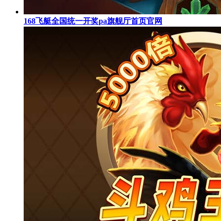
168飞艇全国统一开奖pa旗舰厅首页官网