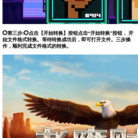
💮第三步:💮点击【开始转换】按钮点击“开始转换”按钮， 开
始文件格式转换。等待转换成功后，即可打开文件。三步操
作，顺利完成文件格式的转换。