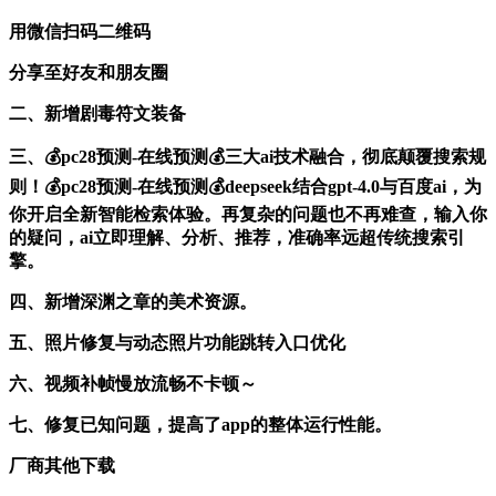
用微信扫码二维码
分享至好友和朋友圈
二、新增剧毒符文装备
三、💰pc28预测-在线预测💰三大ai技术融合，彻底颠覆搜索规
则！💰pc28预测-在线预测💰deepseek结合gpt-4.0与百度ai，为
你开启全新智能检索体验。再复杂的问题也不再难查，输入你
的疑问，ai立即理解、分析、推荐，准确率远超传统搜索引
擎。
四、新增深渊之章的美术资源。
五、照片修复与动态照片功能跳转入口优化
六、视频补帧慢放流畅不卡顿～
七、修复已知问题，提高了app的整体运行性能。
厂商其他下载