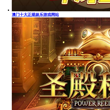
澳门十大正规娱乐游戏网站