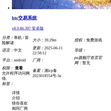
btc交易系统
v8.9.86.397 安卓版
分类：
单机 / 冒
大小：
39.29m
授权：
免费游戏
险解谜
更新：
2025-06-11
语言：
中文
等级：
22:58:12
pa旗舰厅首页官
平台：
android
厂商：
网：
暂无
权限：
查看
备案：
湘icp备
允许程序访问网
2023018554号-3a
络.
标签：
详情
介绍
猜你喜欢
相同厂商