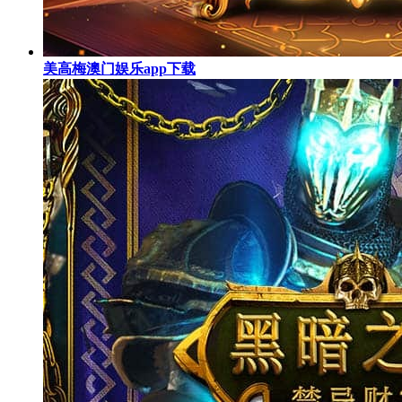
美高梅澳门娱乐app下载