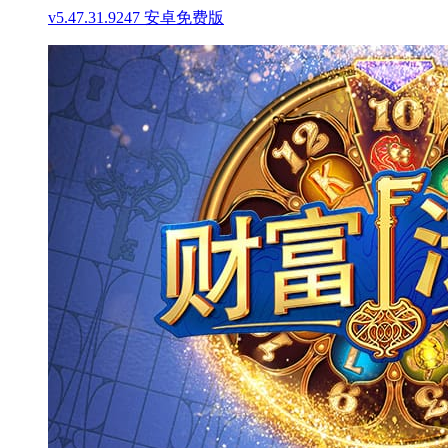
v5.47.31.9247 安卓免费版