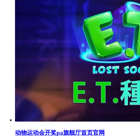
动物运动会开奖pa旗舰厅首页官网