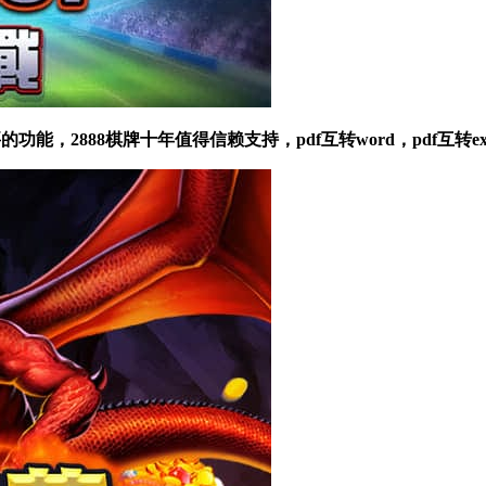
，2888棋牌十年值得信赖支持，pdf互转word，pdf互转exce