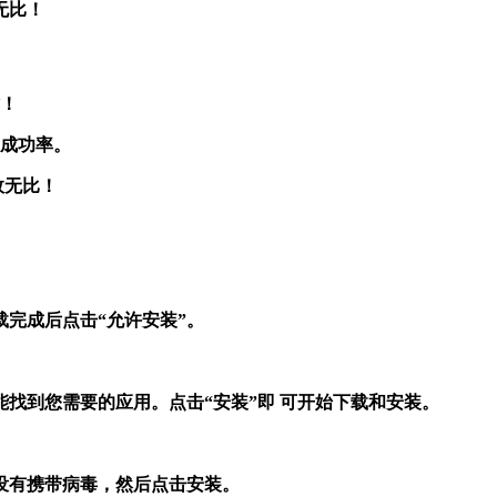
效无比！
作！
的成功率。
效无比！
载完成后点击“允许安装”。
能找到您需要的应用。点击“安装”即 可开始下载和安装。
没有携带病毒，然后点击安装。