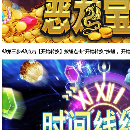
💮第三步:💮点击【开始转换】按钮点击“开始转换”按钮，