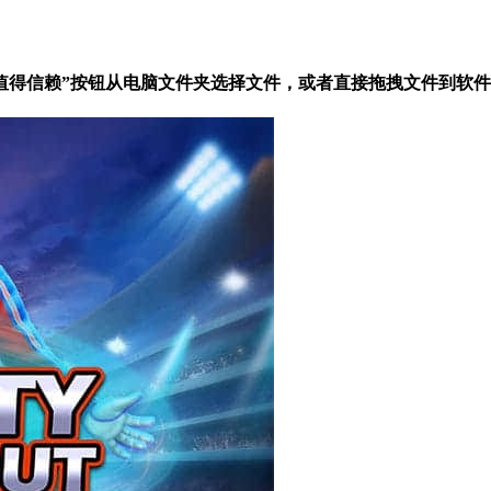
牌十年值得信赖”按钮从电脑文件夹选择文件，或者直接拖拽文件到软