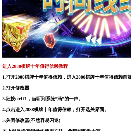
进入2888棋牌十年值得信赖教程
1.打开2888棋牌十年值得信赖，进入2888棋牌十年值得信赖前
2.打开修改器
3.狂按ctrl f1，当听到系统“滴”的一声。
4.点击进入2888棋牌十年值得信赖，打开选关界面。
5.关闭修改器(不然容易闪退)