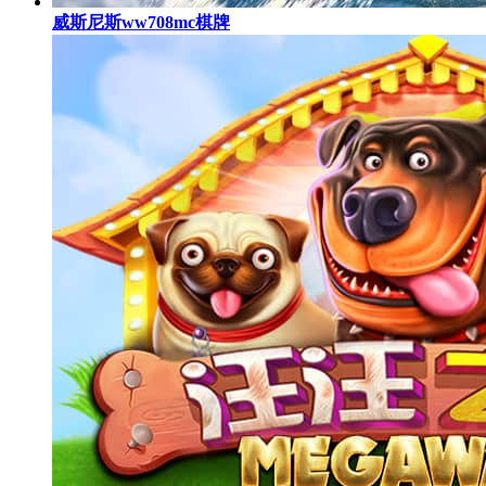
威斯尼斯ww708mc棋牌