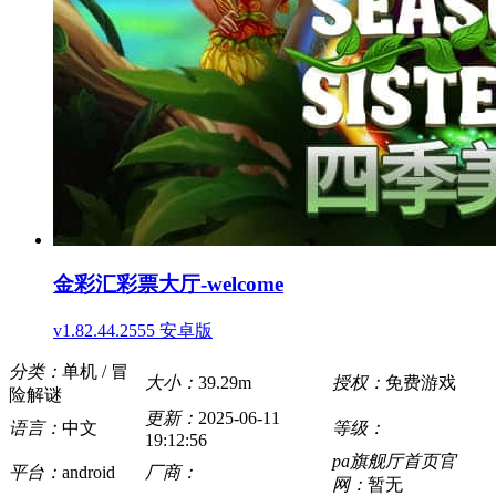
金彩汇彩票大厅-welcome
v1.82.44.2555 安卓版
分类：
单机 / 冒
大小：
39.29m
授权：
免费游戏
险解谜
更新：
2025-06-11
语言：
中文
等级：
19:12:56
pa旗舰厅首页官
平台：
android
厂商：
网：
暂无