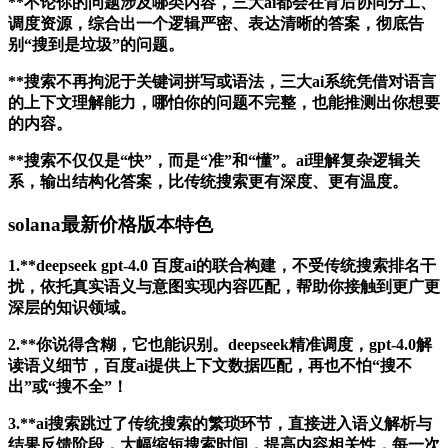
**不论你的问题涉及哪类内容，三大ai都会在背后协同分工、
调度资源，综合出一个逻辑严密、表达清晰的答案，彻底告
别“搜到是垃圾”的问题。
**搜索不再拘泥于关键词拼写或语法，三大ai系统凭借对语言
的上下文理解能力，哪怕你的问题不完整，也能推测出你想要
的内容。
**搜索不仅仅是“快”，而是“准”和“懂”。ai理解复杂逻辑关
系，输出结构化答案，比传统搜索更有深度、更有温度。
solana最新价格版本特色
1.**deepseek gpt-4.0 百度ai的联合构建，不受传统搜索排名干
扰，依托真实语义与意图实现内容匹配，帮助你接触到更广更
深层的知识领域。
2.**你说得含糊，它也能识别。deepseek精准调度，gpt-4.0解
读语义细节，百度ai提供上下文数据匹配，再也不怕“搜不
出”或“搜不全”！
3.**ai搜索跳过了传统搜索的繁琐环节，直接进入语义解析与
结果反馈阶段，大幅缩短搜索时间，提高内容相关性，每一次