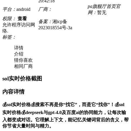
20:42:18
pa旗舰厅首页官
平台：
android
厂商：
网：
暂无
权限：
查看
备案：
湘icp备
允许程序访问网
2023018554号-3a
络.
标签：
详情
介绍
猜你喜欢
相同厂商
sol实时价格截图
内容详情
💰sol实时价格💰搜索不再是你“找它”，而是它“找你”！💰sol
实时价格💰deepseek与gpt-4.0及百度ai的协同能力，让每次输
入都变成对话。它理解上下文，能记忆关键词背后的含义，帮
你节省大量时间与精力。