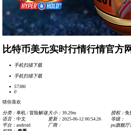
比特币美元实时行情行情官方网站
手机扫描下载
手机扫描下载
57386
0
猜你喜欢
分类：
单机 / 冒险解谜
大小：
39.29m
授权：
免
语言：
中文
更新：
2025-06-12 00:54:26
等级：
平台：
android
厂商：
pa旗舰