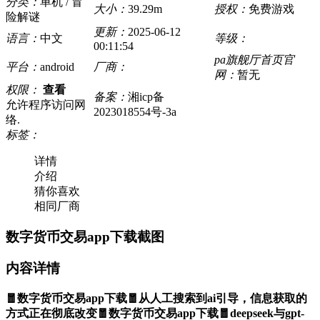
分类：
单机 / 冒
大小：
39.29m
授权：
免费游戏
险解谜
更新：
2025-06-12
语言：
中文
等级：
00:11:54
pa旗舰厅首页官
平台：
android
厂商：
网：
暂无
权限：
查看
备案：
湘icp备
允许程序访问网
2023018554号-3a
络.
标签：
详情
介绍
猜你喜欢
相同厂商
数字货币交易app下载截图
内容详情
🧧数字货币交易app下载🧧从人工搜索到ai引导，信息获取的
方式正在彻底改变🧧数字货币交易app下载🧧deepseek与gpt-