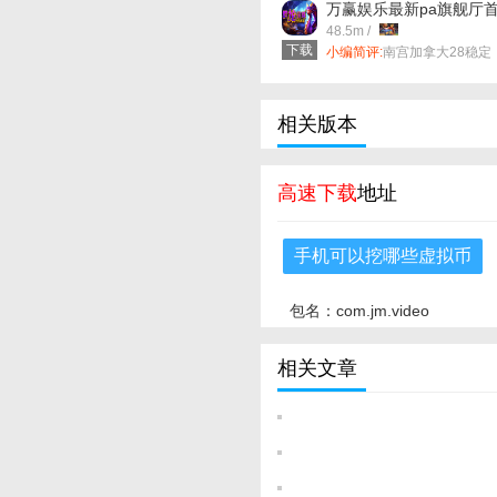
万赢娱乐最新pa旗舰厅
页官网网址 v57.0.11 安
48.5m /
版
下载
小编简评:
南宫加拿大28稳定
杀组合是集合全网最棒的**无
论是碎片化信息整理还是复
逻辑问题分析，三大ai系统可
自动提取核心信息，整合答
相关版本
案、简化内容，真正做到用
短时间获得最强认知。！
高速下载
地址
手机可以挖哪些虚拟币
包名：com.jm.video
相关文章