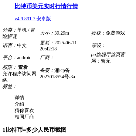
比特币美元实时行情行情
v4.9.891.7 安卓版
分类：
单机 / 冒
大小：
39.29m
授权：
免费游戏
险解谜
更新：
2025-06-11
语言：
中文
等级：
20:42:18
pa旗舰厅首页官
平台：
android
厂商：
网：
暂无
权限：
查看
备案：
湘icp备
允许程序访问网
2023018554号-3a
络.
标签：
详情
介绍
猜你喜欢
相同厂商
1比特币=多少人民币截图