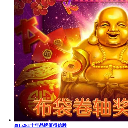
39152k1十年品牌值得信赖