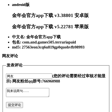
android版
金年会官方app下载 v3.38801 安卓版
金年会官方app下载 v5.22781 苹果版
中文名: 金年会官方app下载
包名: com.and.games505.terrariapaid
md5: 27563eon3cq6u819gp0quohvfb98993
网友评论
发表评论
(您的评论需要经过审核才能显
示) 网友粉丝qq群号:766960988
提交评论