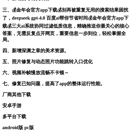
三、💰金年会官方app下载💰别再被重复无用的搜索结果困扰
了，deepseek gpt-4.0 百度ai帮你节省时间💰金年会官方app下
载💰三大ai系统协同过滤低质信息，精确推送你最关心的核心
答案，无需反复点开网页，重要信息一步到位，轻松掌握全
局。
四、新增深渊之章的美术资源。
五、照片修复与动态照片功能跳转入口优化
六、视频补帧慢放流畅不卡顿～
七、修复已知问题，提高了app的整体运行性能。
厂商其他下载
安卓手游
多平台下载
android版
pc版