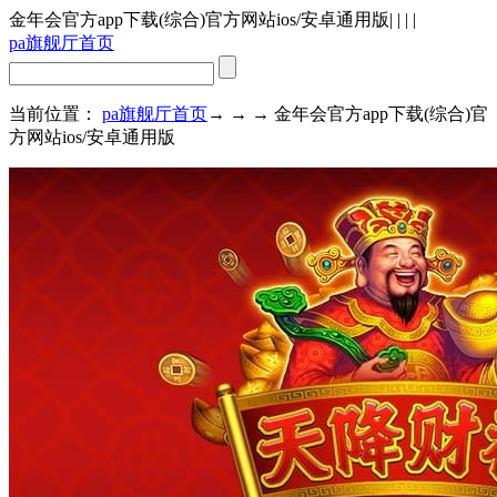
金年会官方app下载(综合)官方网站ios/安卓通用版
| | | |
pa旗舰厅首页
当前位置：
pa旗舰厅首页
→ → → 金年会官方app下载(综合)官
方网站ios/安卓通用版