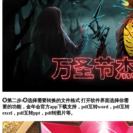
💮第二步:💮选择需要转换的文件格式 打开软件界面选择你需
要的功能，金年会官方app下载支持，pdf互转word，pdf互转
excel，pdf互转ppt，pdf转图片等。