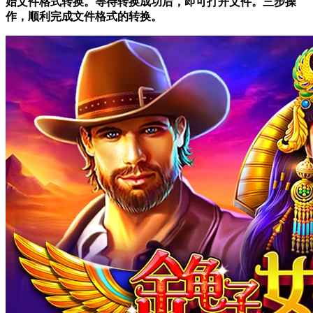
始文件格式转换。等待转换成功后，即可打开文件。三步操
作，顺利完成文件格式的转换。