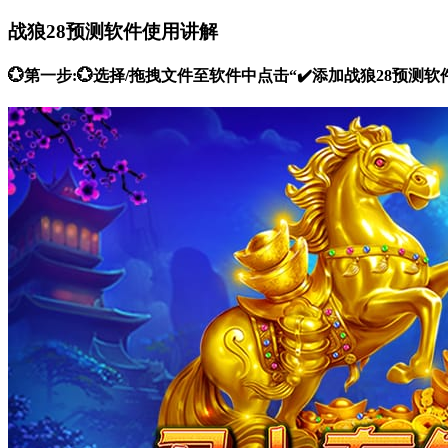
战狼28预测软件使用讲解
💮第一步:💮选择/拖拽文件至软件中点击“✔️添加战狼28