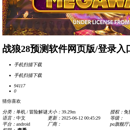
战狼28预测软件网页版/登录入口
手机扫描下载
手机扫描下载
94117
0
猜你喜欢
分类：
单机 / 冒险解谜
大小：
39.29m
授权：
免
语言：
中文
更新：
2025-06-12 00:45:29
等级：
平台：
android
厂商：
pa旗舰