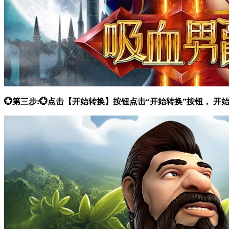
💮第三步:💮点击【开始转换】按钮点击“开始转换”按钮，