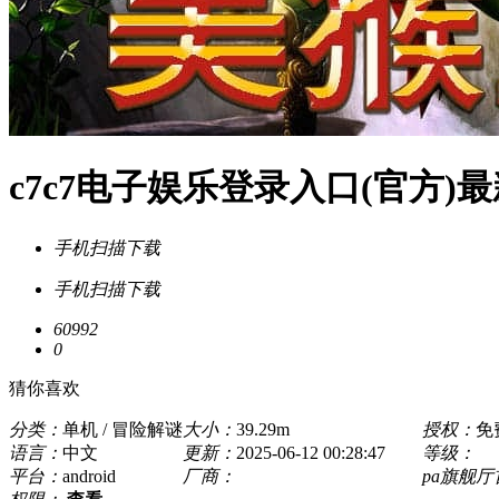
c7c7电子娱乐登录入口(官方)最
手机扫描下载
手机扫描下载
60992
0
猜你喜欢
分类：
单机 / 冒险解谜
大小：
39.29m
授权：
免
语言：
中文
更新：
2025-06-12 00:28:47
等级：
平台：
android
厂商：
pa旗舰