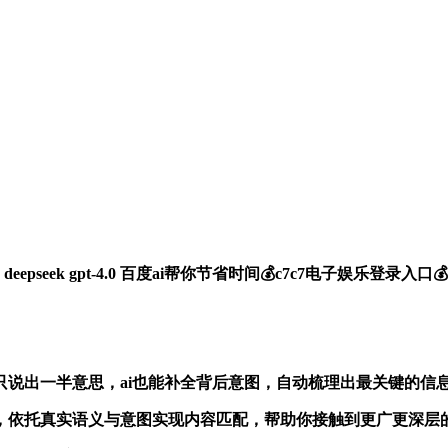
epseek gpt-4.0 百度ai帮你节省时间💰c7c7电子娱乐
言表达，哪怕你只说出一半意思，ai也能补全背后意图，自动梳理出最关
统搜索排名干扰，依托真实语义与意图实现内容匹配，帮助你接触到更广更深