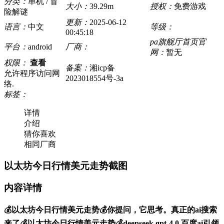
分类：
单机 / 冒
大小：
39.29m
授权：
免费游戏
险解谜
更新：
2025-06-12
语言：
中文
等级：
00:45:18
pa旗舰厅首页官
平台：
android
厂商：
网：
暂无
权限：
查看
备案：
湘icp备
允许程序访问网
2023018554号-3a
络.
标签：
详情
介绍
猜你喜欢
相同厂商
以太坊今日行情美元走势截图
内容详情
💰以太坊今日行情美元走势💰你提问，它思考。真正的ai搜索
来了💰以太坊今日行情美元走势💰deepseek gpt-4.0 百度ai引领