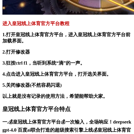
进入皇冠线上体育官方平台教程
1.打开皇冠线上体育官方平台，进入皇冠线上体育官方平台前
加载界面。
2.打开修改器
3.狂按ctrl f1，当听到系统“滴”的一声。
4.点击进入皇冠线上体育官方平台，打开选关界面。
5.关闭修改器(不然容易闪退)
以上就是没有记录的使用方法，希望能帮助大家。
皇冠线上体育官方平台特点
一.💰皇冠线上体育官方平台💰一次输入，全场响应！deepseek
gpt-4.0 百度ai联合打造的超级搜索引擎上线💰皇冠线上体育官