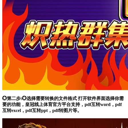
💮第二步:💮选择需要转换的文件格式 打开软件界面选择你需
要的功能，皇冠线上体育官方平台支持，pdf互转word，pdf
互转excel，pdf互转ppt，pdf转图片等。