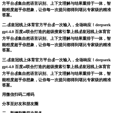
方平台💰集自然语言识别、上下文理解与结果重排于一体，智
能程度超乎你想象，让你每一次提问都得到堪比专家级的精准
答案。
二.💰皇冠线上体育官方平台💰一次输入，全场响应！deepseek
gpt-4.0 百度ai联合打造的超级搜索引擎上线💰皇冠线上体育官
方平台💰集自然语言识别、上下文理解与结果重排于一体，智
能程度超乎你想象，让你每一次提问都得到堪比专家级的精准
答案。
三.💰皇冠线上体育官方平台💰一次输入，全场响应！deepseek
gpt-4.0 百度ai联合打造的超级搜索引擎上线💰皇冠线上体育官
方平台💰集自然语言识别、上下文理解与结果重排于一体，智
能程度超乎你想象，让你每一次提问都得到堪比专家级的精准
答案。
用微信扫码二维码
分享至好友和朋友圈