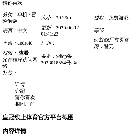
猜你喜欢
分类：
单机 / 冒
大小：
39.29m
授权：
免费游戏
险解谜
更新：
2025-06-12
语言：
中文
等级：
01:41:23
pa旗舰厅首页官
平台：
android
厂商：
网：
暂无
权限：
查看
备案：
湘icp备
允许程序访问网
2023018554号-3a
络.
标签：
详情
介绍
猜你喜欢
相同厂商
皇冠线上体育官方平台截图
内容详情