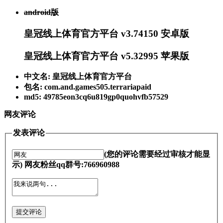
android版
皇冠线上体育官方平台 v3.74150 安卓版
皇冠线上体育官方平台 v5.32995 苹果版
中文名: 皇冠线上体育官方平台
包名: com.and.games505.terrariapaid
md5: 49785eon3cq6u819gp0quohvfb57529
网友评论
发表评论
(您的评论需要经过审核才能显
示) 网友粉丝qq群号:766960988
提交评论