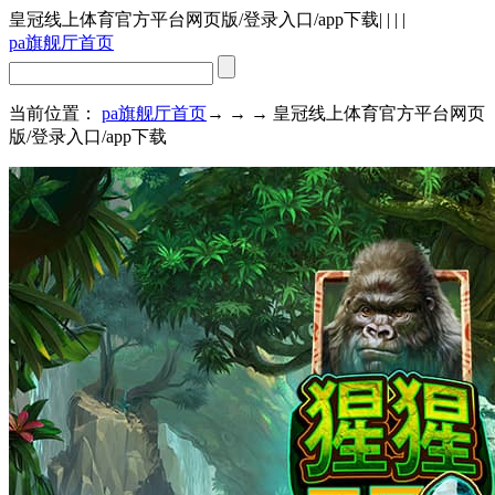
皇冠线上体育官方平台网页版/登录入口/app下载
| | | |
pa旗舰厅首页
当前位置：
pa旗舰厅首页
→ → → 皇冠线上体育官方平台网页
版/登录入口/app下载