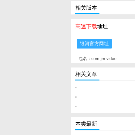
相关版本
高速下载
地址
银河官方网址
包名：com.jm.video
相关文章
本类最新