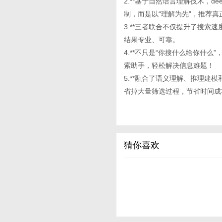
2.**基于自然语言理解技术，de
制，而是以“理解为先”，推荐真
3.**三者联合不仅提升了搜索
结果专业、可靠。
4.**不只是“你搜什么给你什
索助手，轻松解决信息难题！
5.**融合了语义理解、推理建模和
省掉大量筛选过程，节省时间成
猜你喜欢