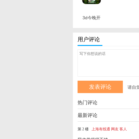
3d今晚开
奖结果 最
新版
用户评论
请自
热门评论
最新评论
第 2 楼
上海有线通 网友 客人