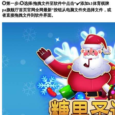
💮第一步:💮选择/拖拽文件至软件中点击“✔️添加k1体育棋牌
pa旗舰厅首页官网全网最新”按钮从电脑文件夹选择文件，或
者直接拖拽文件到软件界面。