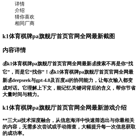
详情
介绍
猜你喜欢
相同厂商
k1体育棋牌pa旗舰厅首页官网全网最新截图
内容详情
💰k1体育棋牌pa旗舰厅首页官网全网最新💰搜索不再是你“找
它”，而是它“找你”！💰k1体育棋牌pa旗舰厅首页官网全网最
新💰deepseek与gpt-4.0及百度ai的协同能力，让每次输入都变
成对话。它理解上下文，能记忆关键词背后的含义，帮你节省
大量时间与精力。
k1体育棋牌pa旗舰厅首页官网全网最新游戏介绍
**三大ai技术深度融合，从信息海洋中快速筛选出与你最相关
的内容，无需多次尝试或手动筛查，大幅提升每一次信息获取
的成功率。