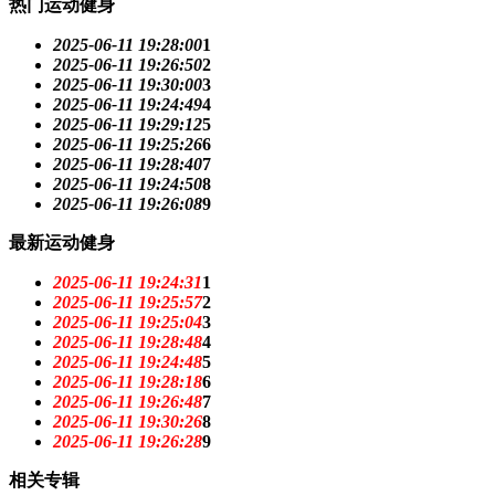
热门运动健身
2025-06-11 19:28:00
1
2025-06-11 19:26:50
2
2025-06-11 19:30:00
3
2025-06-11 19:24:49
4
2025-06-11 19:29:12
5
2025-06-11 19:25:26
6
2025-06-11 19:28:40
7
2025-06-11 19:24:50
8
2025-06-11 19:26:08
9
最新运动健身
2025-06-11 19:24:31
1
2025-06-11 19:25:57
2
2025-06-11 19:25:04
3
2025-06-11 19:28:48
4
2025-06-11 19:24:48
5
2025-06-11 19:28:18
6
2025-06-11 19:26:48
7
2025-06-11 19:30:26
8
2025-06-11 19:26:28
9
相关专辑