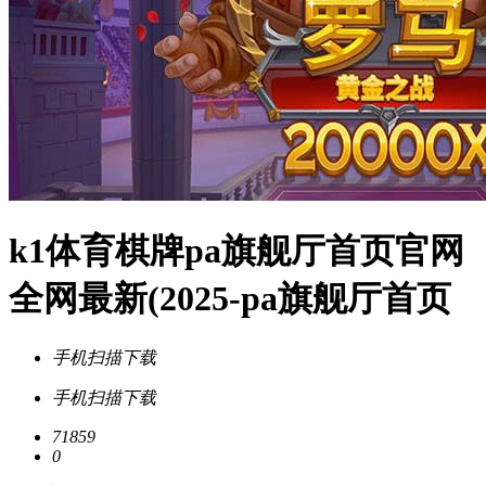
k1体育棋牌pa旗舰厅首页官网
全网最新(2025-pa旗舰厅首页
手机扫描下载
手机扫描下载
71859
0