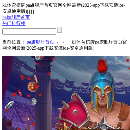
k1体育棋牌pa旗舰厅首页官网全网最新(2025-app下载安装ios-
安卓通用版)
| | | |
pa旗舰厅首页
热门排行榜
当前位置：
pa旗舰厅首页
→ → → k1体育棋牌pa旗舰厅首页官
网全网最新(2025-app下载安装ios-安卓通用版)