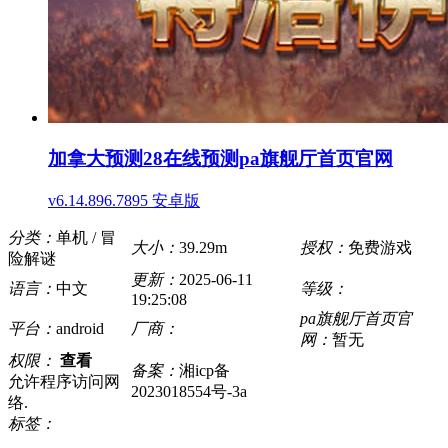
加拿大预测28在线预测pa旗舰厅首页官网
v6.14.896.7895 安卓版
分类：
单机 / 冒
大小：
39.29m
授权：
免费游戏
险解谜
更新：
2025-06-11
语言：
中文
等级：
19:25:08
pa旗舰厅首页官
平台：
android
厂商：
网：
暂无
权限：
查看
备案：
湘icp备
允许程序访问网
2023018554号-3a
络.
标签：