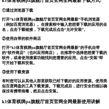
k1体育棋牌pa旗舰厅首页官网全网最新下载方式:
①通过浏览器下载
打开“k1体育棋牌pa旗舰厅首页官网全网最新”手机浏览器
（例如百度浏览器）。在搜索框中输入您想要下载的应用的全
名，点击下载链接，下载完成后点击“允许安装”。
②使用自带的软件商店
打开“k1体育棋牌pa旗舰厅首页官网全网最新”的手机自带
的“软件商店”（也叫应用商店）。在推荐中选择您想要下载的
软件，或者使用搜索功能找到您需要的应用。点击“安装”即
可开始下载和安装。
③使用下载资源
有时您可以从其他人那里获取已经下载好的应用资源。使用类
似百度网盘的工具下载资源。下载完成后，进行安全扫描以确
保没有携带病毒，然后点击安装。
k1体育棋牌pa旗舰厅首页官网全网最新使用讲解