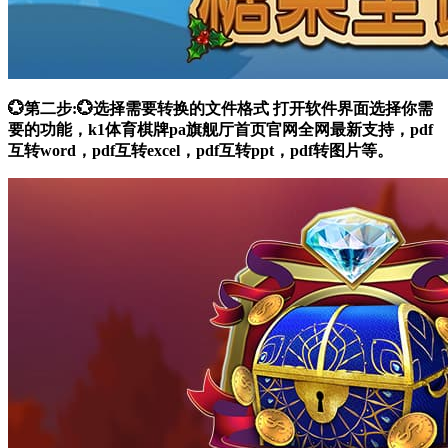
💮第二步:💮选择需要转换的文件格式 打开软件界面选择你需
要的功能，k1体育棋牌pa旗舰厅首页官网全网最新支持，pdf
互转word，pdf互转excel，pdf互转ppt，pdf转图片等。