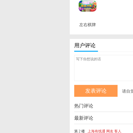
左右棋牌
ios版本
最新版
用户评论
请自
热门评论
最新评论
第 2 楼
上海有线通 网友 客人