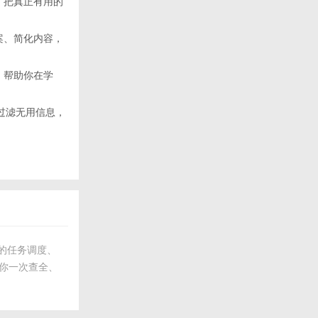
，把真正有用的
案、简化内容，
，帮助你在学
自动过滤无用信息，
k 的任务调度、
帮助你一次查全、