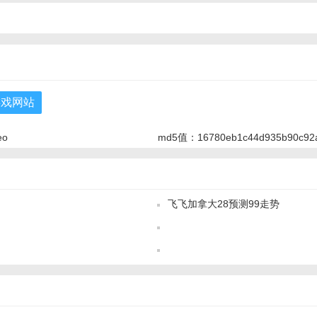
游戏网站
eo
md5值：16780eb1c44d935b90c92
飞飞加拿大28预测99走势