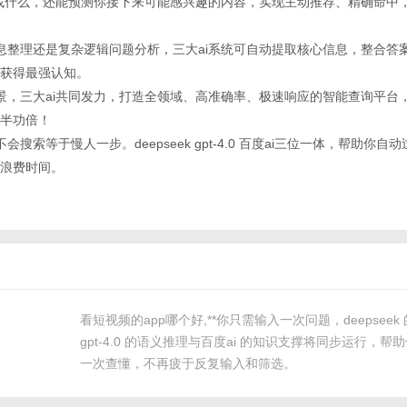
别你要找什么，还能预测你接下来可能感兴趣的内容，实现主动推荐、精确命中
化信息整理还是复杂逻辑问题分析，三大ai系统可自动提取核心信息，整合答
获得最强认知。
户场景，三大ai共同发力，打造全领域、高准确率、极速响应的智能查询平台
半功倍！
不会搜索等于慢人一步。deepseek gpt-4.0 百度ai三位一体，帮助你
浪费时间。
看短视频的app哪个好,**你只需输入一次问题，deepsee
gpt-4.0 的语义推理与百度ai 的知识支撑将同步运行，
一次查懂，不再疲于反复输入和筛选。