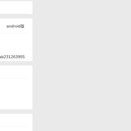
android版
ab231263955