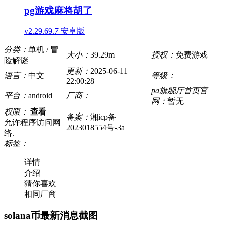
pg游戏麻将胡了
v2.29.69.7 安卓版
分类：
单机 / 冒
大小：
39.29m
授权：
免费游戏
险解谜
更新：
2025-06-11
语言：
中文
等级：
22:00:28
pa旗舰厅首页官
平台：
android
厂商：
网：
暂无
权限：
查看
备案：
湘icp备
允许程序访问网
2023018554号-3a
络.
标签：
详情
介绍
猜你喜欢
相同厂商
solana币最新消息截图