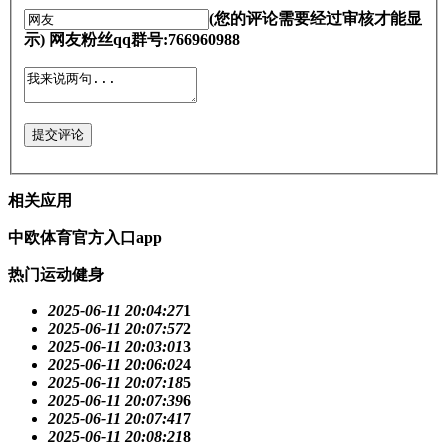
(您的评论需要经过审核才能显
示) 网友粉丝qq群号:766960988
提交评论
相关应用
中欧体育官方入口app
热门运动健身
2025-06-11 20:04:27
1
2025-06-11 20:07:57
2
2025-06-11 20:03:01
3
2025-06-11 20:06:02
4
2025-06-11 20:07:18
5
2025-06-11 20:07:39
6
2025-06-11 20:07:41
7
2025-06-11 20:08:21
8