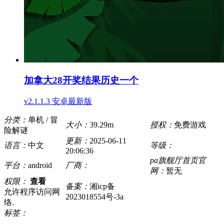
加拿大28开奖结果历史一个
v2.1.1.3 安卓最新版
分类：
单机 / 冒
大小：
39.29m
授权：
免费游戏
险解谜
更新：
2025-06-11
语言：
中文
等级：
20:06:36
pa旗舰厅首页官
平台：
android
厂商：
网：
暂无
权限：
查看
备案：
湘icp备
允许程序访问网
2023018554号-3a
络.
标签：