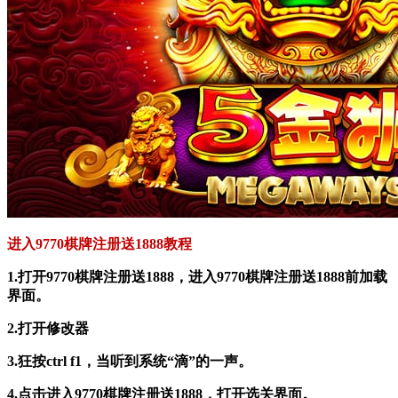
进入9770棋牌注册送1888教程
1.打开9770棋牌注册送1888，进入9770棋牌注册送1888前加载
界面。
2.打开修改器
3.狂按ctrl f1，当听到系统“滴”的一声。
4.点击进入9770棋牌注册送1888，打开选关界面。