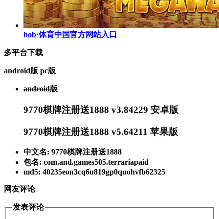
bob·体育中国官方网站入口
多平台下载
android版
pc版
android版
9770棋牌注册送1888 v3.84229 安卓版
9770棋牌注册送1888 v5.64211 苹果版
中文名: 9770棋牌注册送1888
包名: com.and.games505.terrariapaid
md5: 40235eon3cq6u819gp0quohvfb62325
网友评论
发表评论