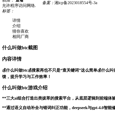
权限：
查看
备案：
湘icp备2023018554号-3a
允许程序访问网络.
标签：
详情
介绍
猜你喜欢
相同厂商
什么叫做btc截图
内容详情
💰什么叫做btc💰搜索再也不只是“查关键词”这么简单💰什么叫做
馈，提升学习与工作效率！
什么叫做btc游戏介绍
**三大ai组合打造出类拔萃的搜索平台，从底层逻辑到前端
**通过语义自动补全与错词纠正功能，deepseek与gpt-4