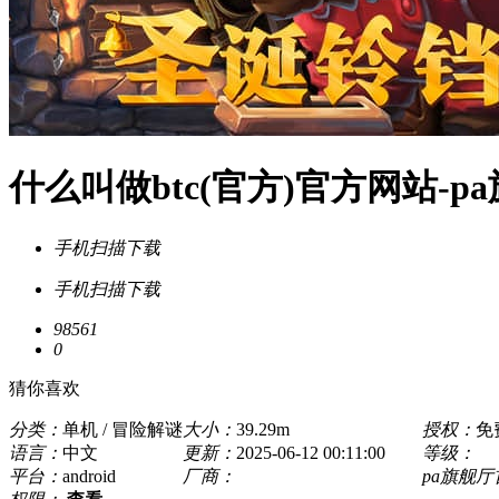
什么叫做btc(官方)官方网站-p
手机扫描下载
手机扫描下载
98561
0
猜你喜欢
分类：
单机 / 冒险解谜
大小：
39.29m
授权：
免
语言：
中文
更新：
2025-06-12 00:11:00
等级：
平台：
android
厂商：
pa旗舰