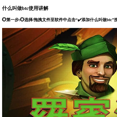
什么叫做btc使用讲解
💮第一步:💮选择/拖拽文件至软件中点击“✔️添加什么叫做b