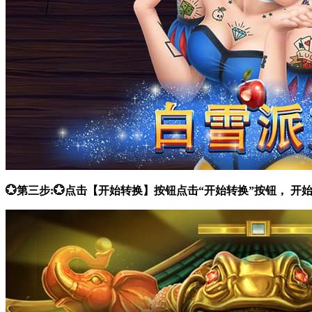
💮第三步:💮点击【开始转换】按钮点击“开始转换”按钮，