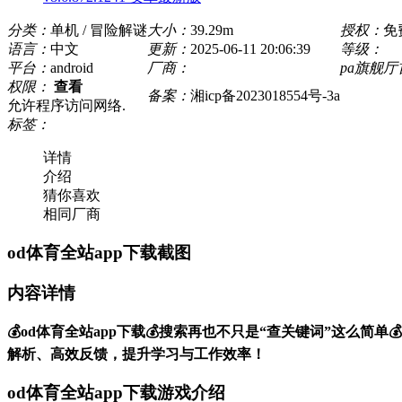
分类：
单机 / 冒险解谜
大小：
39.29m
授权：
免
语言：
中文
更新：
2025-06-11 20:06:39
等级：
平台：
android
厂商：
pa旗舰
权限：
查看
备案：
湘icp备2023018554号-3a
允许程序访问网络.
标签：
详情
介绍
猜你喜欢
相同厂商
od体育全站app下载截图
内容详情
💰od体育全站app下载💰搜索再也不只是“查关键词”这么简单💰
解析、高效反馈，提升学习与工作效率！
od体育全站app下载游戏介绍