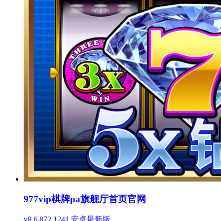
977vip棋牌pa旗舰厅首页官网
v8.6.872.1241 安卓最新版