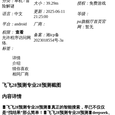
分类：
单机 / 冒
大小：
39.29m
授权：
免费游戏
险解谜
更新：
2025-06-11
语言：
中文
等级：
21:25:00
pa旗舰厅首页官
平台：
android
厂商：
网：
暂无
权限：
查看
备案：
湘icp备
允许程序访问网
2023018554号-3a
络.
标签：
详情
介绍
猜你喜欢
相同厂商
飞飞28预测专业28预测截图
内容详情
🧧飞飞28预测专业28预测🧧真正的智能搜索，早已不仅仅
是“找结果”那么简单！🧧飞飞28预测专业28预测🧧deepseek、