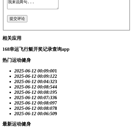
提交评论
相关应用
168幸运飞行艇开奖记录查询app
热门运动健身
2025-06-12 00:09:00
1
2025-06-12 00:09:12
2
2025-06-12 00:04:32
3
2025-06-12 00:08:54
4
2025-06-12 00:08:19
5
2025-06-12 00:07:33
6
2025-06-12 00:08:09
7
2025-06-12 00:08:07
8
2025-06-12 00:06:50
9
最新运动健身