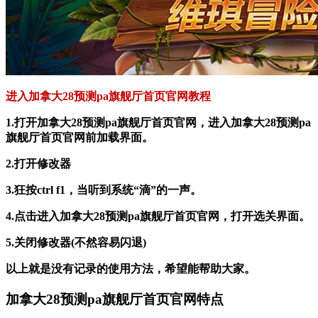
进入加拿大28预测pa旗舰厅首页官网教程
1.打开加拿大28预测pa旗舰厅首页官网，进入加拿大28预测pa
旗舰厅首页官网前加载界面。
2.打开修改器
3.狂按ctrl f1，当听到系统“滴”的一声。
4.点击进入加拿大28预测pa旗舰厅首页官网，打开选关界面。
5.关闭修改器(不然容易闪退)
以上就是没有记录的使用方法，希望能帮助大家。
加拿大28预测pa旗舰厅首页官网特点