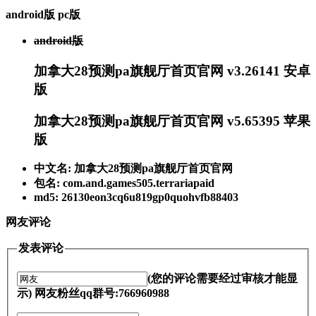
android版
pc版
android版
加拿大28预测pa旗舰厅首页官网 v3.26141 安卓
版
加拿大28预测pa旗舰厅首页官网 v5.65395 苹果
版
中文名: 加拿大28预测pa旗舰厅首页官网
包名: com.and.games505.terrariapaid
md5: 26130eon3cq6u819gp0quohvfb88403
网友评论
发表评论
(您的评论需要经过审核才能显
示) 网友粉丝qq群号:766960988