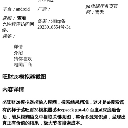
21:29:04
pa旗舰厅首页官
平台：
android
厂商：
网：
暂无
权限：
查看
备案：
湘icp备
允许程序访问网
2023018554号-3a
络.
标签：
详情
介绍
猜你喜欢
相同厂商
旺财28模拟器截图
内容详情
💰旺财28模拟器💰输入模糊，搜索结果精准，这才是ai搜索该
有的样子💰旺财28模拟器💰deepseek gpt-4.0 百度ai深度融合
后，能从模糊语义中提取关键意图，整合多源知识点，呈现出
真正有价值的结果，极大节省搜索成本。