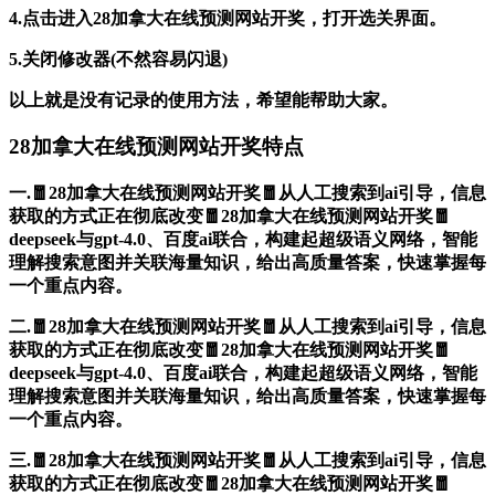
4.点击进入28加拿大在线预测网站开奖，打开选关界面。
5.关闭修改器(不然容易闪退)
以上就是没有记录的使用方法，希望能帮助大家。
28加拿大在线预测网站开奖特点
一.🧧28加拿大在线预测网站开奖🧧从人工搜索到ai引导，信息
获取的方式正在彻底改变🧧28加拿大在线预测网站开奖🧧
deepseek与gpt-4.0、百度ai联合，构建起超级语义网络，智能
理解搜索意图并关联海量知识，给出高质量答案，快速掌握每
一个重点内容。
二.🧧28加拿大在线预测网站开奖🧧从人工搜索到ai引导，信息
获取的方式正在彻底改变🧧28加拿大在线预测网站开奖🧧
deepseek与gpt-4.0、百度ai联合，构建起超级语义网络，智能
理解搜索意图并关联海量知识，给出高质量答案，快速掌握每
一个重点内容。
三.🧧28加拿大在线预测网站开奖🧧从人工搜索到ai引导，信息
获取的方式正在彻底改变🧧28加拿大在线预测网站开奖🧧