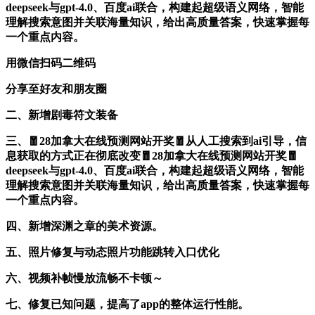
deepseek与gpt-4.0、百度ai联合，构建起超级语义网络，智能
理解搜索意图并关联海量知识，给出高质量答案，快速掌握每
一个重点内容。
用微信扫码二维码
分享至好友和朋友圈
二、新增剧毒符文装备
三、🧧28加拿大在线预测网站开奖🧧从人工搜索到ai引导，信
息获取的方式正在彻底改变🧧28加拿大在线预测网站开奖🧧
deepseek与gpt-4.0、百度ai联合，构建起超级语义网络，智能
理解搜索意图并关联海量知识，给出高质量答案，快速掌握每
一个重点内容。
四、新增深渊之章的美术资源。
五、照片修复与动态照片功能跳转入口优化
六、视频补帧慢放流畅不卡顿～
七、修复已知问题，提高了app的整体运行性能。