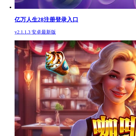
亿万人生28注册登录入口
v2.1.1.3 安卓最新版