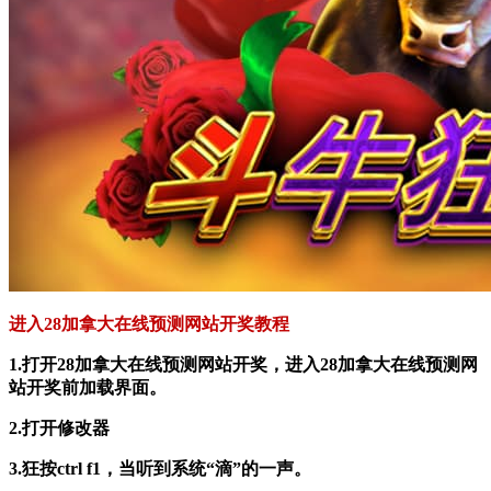
进入28加拿大在线预测网站开奖教程
1.打开28加拿大在线预测网站开奖，进入28加拿大在线预测网
站开奖前加载界面。
2.打开修改器
3.狂按ctrl f1，当听到系统“滴”的一声。