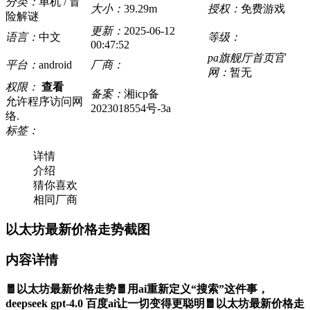
分类：
单机 / 冒
大小：
39.29m
授权：
免费游戏
险解谜
更新：
2025-06-12
语言：
中文
等级：
00:47:52
pa旗舰厅首页官
平台：
android
厂商：
网：
暂无
权限：
查看
备案：
湘icp备
允许程序访问网
2023018554号-3a
络.
标签：
详情
介绍
猜你喜欢
相同厂商
以太坊最新价格走势截图
内容详情
🧧以太坊最新价格走势🧧用ai重新定义“搜索”这件事，
deepseek gpt-4.0 百度ai让一切变得更聪明🧧以太坊最新价格走