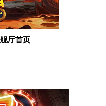
旗舰厅首页