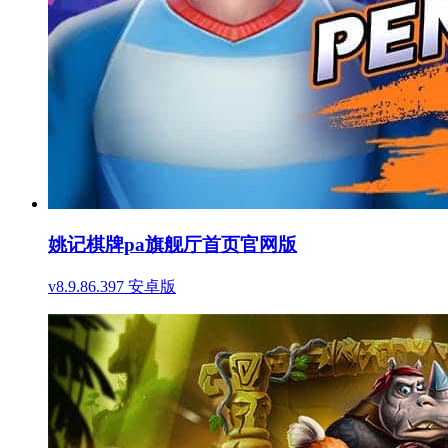
姚记棋牌pa旗舰厅首页官网版
v8.9.86.397 安卓版