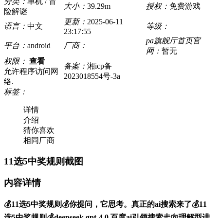
分类：
单机 / 冒
大小：
39.29m
授权：
免费游戏
险解谜
更新：
2025-06-11
语言：
中文
等级：
23:17:55
pa旗舰厅首页官
平台：
android
厂商：
网：
暂无
权限：
查看
备案：
湘icp备
允许程序访问网
2023018554号-3a
络.
标签：
详情
介绍
猜你喜欢
相同厂商
11选5中奖规则截图
内容详情
💰11选5中奖规则💰你提问，它思考。真正的ai搜索来了💰11
选5中奖规则💰deepseek gpt-4.0 百度ai引领搜索走向理解型进