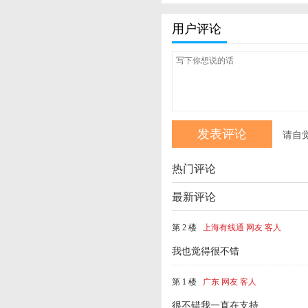
用户评论
请自
热门评论
最新评论
第 2 楼
上海有线通 网友 客人
我也觉得很不错
第 1 楼
广东 网友 客人
很不错我一直在支持