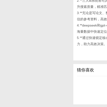
2.**三大ai系
升搜索质量，精准匹
3.**无论是写论文、
信的参考资料，高效
4.**deepsee
海量数据中快速定位
5.**通过快速锁
力，助力高效决策。
猜你喜欢