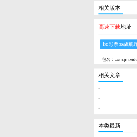
相关版本
高速下载
地址
bd彩票pa旗舰
包名：com.jm.vid
相关文章
本类最新