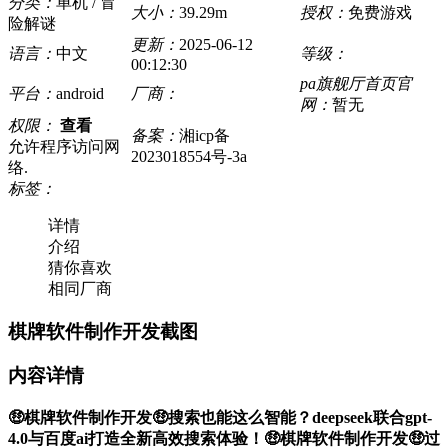
分类：
单机 / 冒
大小：
39.29m
授权：
免费游戏
险解谜
更新：
2025-06-12
语言：
中文
等级：
00:12:30
pa旗舰厅首页官
平台：
android
厂商：
网：
暂无
权限：
查看
备案：
湘icp备
允许程序访问网
2023018554号-3a
络.
标签：
详情
介绍
猜你喜欢
相同厂商
棋牌软件制作开发截图
内容详情
🤑棋牌软件制作开发🤑搜索也能这么智能？deepseek联合gpt-
4.0与百度ai打造全新高效搜索体验！🤑棋牌软件制作开发🤑过