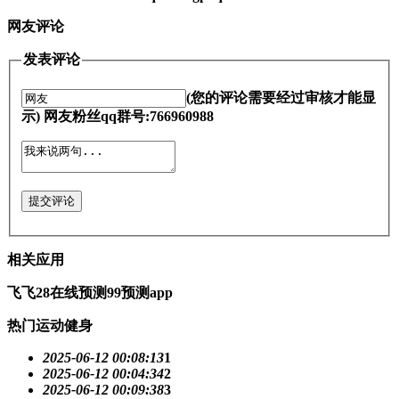
网友评论
发表评论
(您的评论需要经过审核才能显
示) 网友粉丝qq群号:766960988
提交评论
相关应用
飞飞28在线预测99预测app
热门运动健身
2025-06-12 00:08:13
1
2025-06-12 00:04:34
2
2025-06-12 00:09:38
3