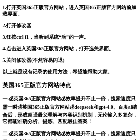
1.打开英国365正版官方网站，进入英国365正版官方网站前加
载界面。
2.打开修改器
3.狂按ctrl f1，当听到系统“滴”的一声。
4.点击进入英国365正版官方网站，打开选关界面。
5.关闭修改器(不然容易闪退)
以上就是没有记录的使用方法，希望能帮助大家。
英国365正版官方网站特点
一.💰英国365正版官方网站💰效率提升不止一倍，搜索速度只
需一瞬💰英国365正版官方网站💰deepseek和gpt-4.0、百度ai结
合后，形成超强语义理解与内容识别机制，无论输入多复杂，
它都能准确分析、提炼、匹配最佳答案！
二.💰英国365正版官方网站💰效率提升不止一倍，搜索速度只