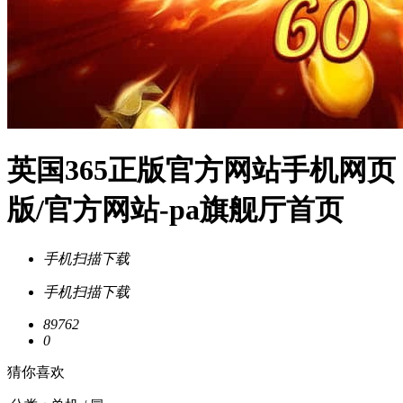
英国365正版官方网站手机网页
版/官方网站-pa旗舰厅首页
手机扫描下载
手机扫描下载
89762
0
猜你喜欢