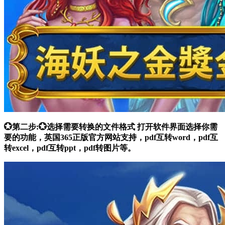
💮第二步:💮选择需要转换的文件格式 打开软件界面选择你需
要的功能，英国365正版官方网站支持，pdf互转word，pdf互
转excel，pdf互转ppt，pdf转图片等。