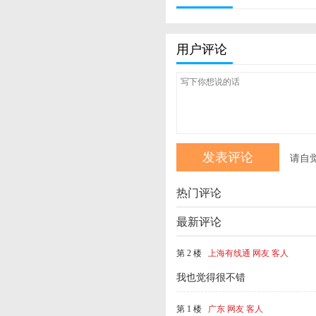
用户评论
请自
热门评论
最新评论
第 2 楼
上海有线通 网友 客人
我也觉得很不错
第 1 楼
广东 网友 客人