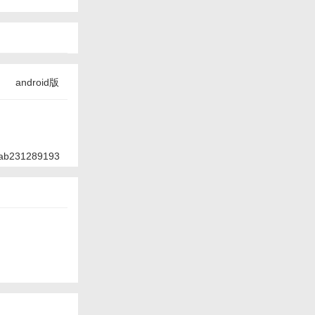
android版
ab231289193