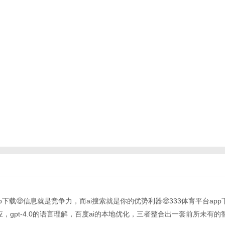
app下载🤑信息就是竞争力，而ai搜索就是你的优势利器🤑333体育平台app
速响应，gpt-4.0的语言理解，百度ai的本地优化，三者整合出一套前所未有