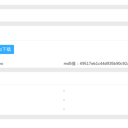
pp下载
eo
md5值：49517eb1c44d935b90c92