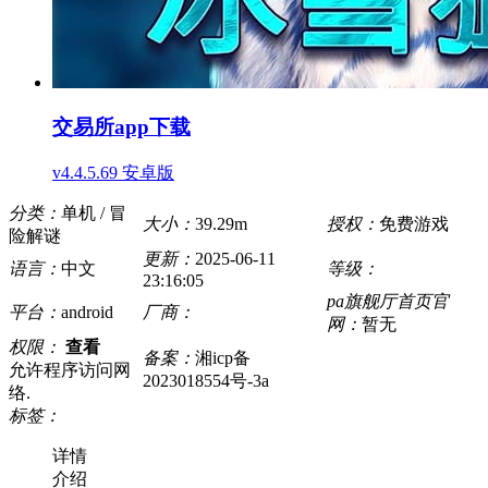
交易所app下载
v4.4.5.69 安卓版
分类：
单机 / 冒
大小：
39.29m
授权：
免费游戏
险解谜
更新：
2025-06-11
语言：
中文
等级：
23:16:05
pa旗舰厅首页官
平台：
android
厂商：
网：
暂无
权限：
查看
备案：
湘icp备
允许程序访问网
2023018554号-3a
络.
标签：
详情
介绍