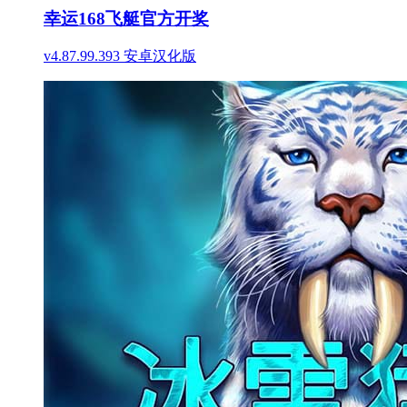
幸运168飞艇官方开奖
v4.87.99.393 安卓汉化版