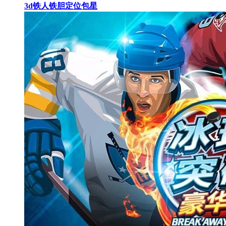
3d铁人铁胆定位包星