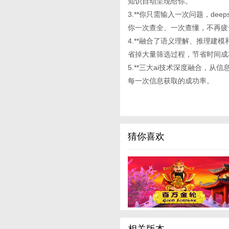
知识自动呈现给你。
3.**你只需输入一次问题，deep
你一次查全、一次查懂，不再疲
4.**融合了语义理解、推理建模和
省掉大量筛选过程，节省时间成
5.**三大ai技术深度融合，
每一次信息获取的成功率。
猜你喜欢