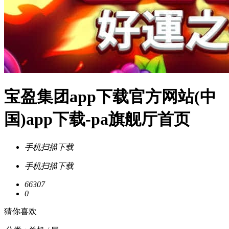
宝盈集团app下载官方网站(中
国)app下载-pa旗舰厅首页
手机扫描下载
手机扫描下载
66307
0
猜你喜欢