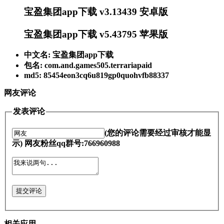
宝盈集团app下载 v3.13439 安卓版
宝盈集团app下载 v5.43795 苹果版
中文名: 宝盈集团app下载
包名: com.and.games505.terrariapaid
md5: 85454eon3cq6u819gp0quohvfb88337
网友评论
发表评论
(您的评论需要经过审核才能显
示) 网友粉丝qq群号:766960988
提交评论
相关应用