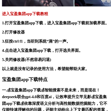
进入宝盈集团app下载教程
1.打开宝盈集团app下载，进入宝盈集团app下载前加载界面。
2.打开修改器
3.狂按ctrl f1，当听到系统“滴”的一声。
4.点击进入宝盈集团app下载，打开选关界面。
5.关闭修改器(不然容易闪退)
以上就是没有记录的使用方法，希望能帮助大家。
宝盈集团app下载特点
一.💰宝盈集团app下载💰智能搜索不是未来，而是现在！
deepseek联合gpt-4.0和百度ai，让效率提升立竿见影💰宝盈集
团app下载💰依靠深度语义分析与高性能数据挖掘能力，它不
仅能快速理解你的问题，还能主动给出上下文最匹配的答案，