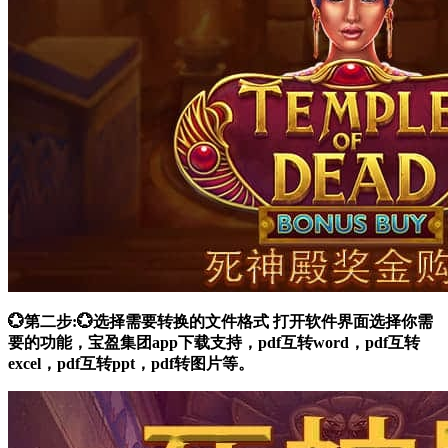
💮第二步:💮选择需要转换的文件格式 打开软件界面选择你需
要的功能，宝盈集团app下载支持，pdf互转word，pdf互转
excel，pdf互转ppt，pdf转图片等。