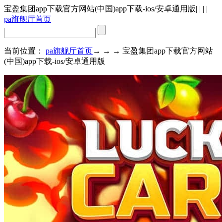
宝盈集团app下载官方网站(中国)app下载-ios/安卓通用版
| | | |
pa旗舰厅首页
当前位置：
pa旗舰厅首页
→ → → 宝盈集团app下载官方网站
(中国)app下载-ios/安卓通用版