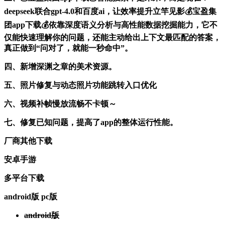
deepseek联合gpt-4.0和百度ai，让效率提升立竿见影💰宝盈集
团app下载💰依靠深度语义分析与高性能数据挖掘能力，它不
仅能快速理解你的问题，还能主动给出上下文最匹配的答案，
真正做到“问对了，就能一秒命中”。
四、新增深渊之章的美术资源。
五、照片修复与动态照片功能跳转入口优化
六、视频补帧慢放流畅不卡顿～
七、修复已知问题，提高了app的整体运行性能。
厂商其他下载
安卓手游
多平台下载
android版
pc版
android版