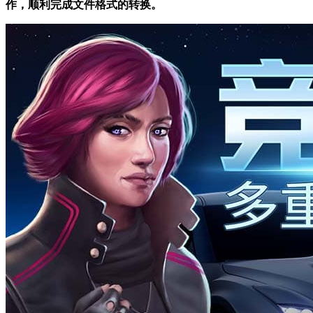
作，顺利完成文件格式的转换。