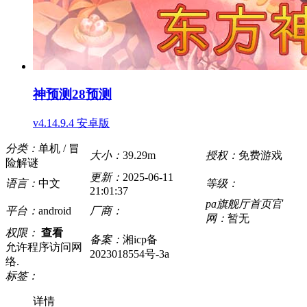
神预测28预测
v4.14.9.4 安卓版
分类：
单机 / 冒
大小：
39.29m
授权：
免费游戏
险解谜
更新：
2025-06-11
语言：
中文
等级：
21:01:37
pa旗舰厅首页官
平台：
android
厂商：
网：
暂无
权限：
查看
备案：
湘icp备
允许程序访问网
2023018554号-3a
络.
标签：
详情