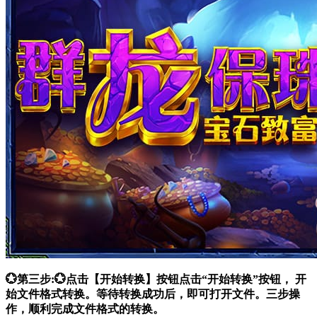
💮第三步:💮点击【开始转换】按钮点击“开始转换”按钮， 开
始文件格式转换。等待转换成功后，即可打开文件。三步操
作，顺利完成文件格式的转换。