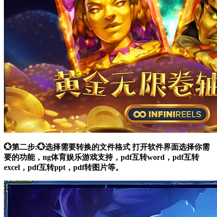
💮第二步:💮选择需要转换的文件格式 打开软件界面选择你需
要的功能，ng体育娱乐游戏支持，pdf互转word，pdf互转
excel，pdf互转ppt，pdf转图片等。