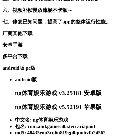
六、视频补帧慢放流畅不卡顿～
七、修复已知问题，提高了app的整体运行性能。
厂商其他下载
安卓手游
多平台下载
android版
pc版
android版
ng体育娱乐游戏 v3.25181 安卓版
ng体育娱乐游戏 v5.52191 苹果版
中文名: ng体育娱乐游戏
包名: com.and.games505.terrariapaid
md5: 48435eon3cq6u819gp0quohvfb24562