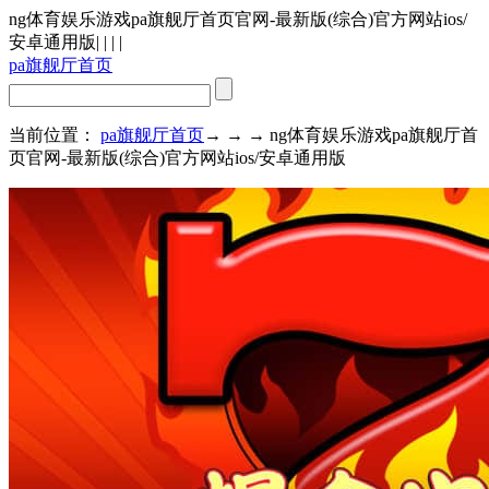
ng体育娱乐游戏pa旗舰厅首页官网-最新版(综合)官方网站ios/
安卓通用版
| | | |
pa旗舰厅首页
当前位置：
pa旗舰厅首页
→ → → ng体育娱乐游戏pa旗舰厅首
页官网-最新版(综合)官方网站ios/安卓通用版