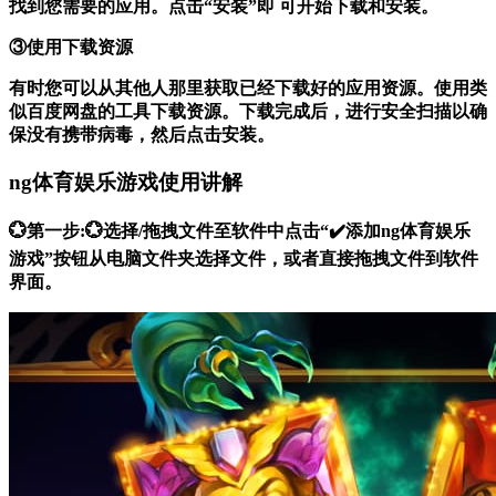
找到您需要的应用。点击“安装”即 可开始下载和安装。
③使用下载资源
有时您可以从其他人那里获取已经下载好的应用资源。使用类
似百度网盘的工具下载资源。下载完成后，进行安全扫描以确
保没有携带病毒，然后点击安装。
ng体育娱乐游戏使用讲解
💮第一步:💮选择/拖拽文件至软件中点击“✔️添加ng体育娱乐
游戏”按钮从电脑文件夹选择文件，或者直接拖拽文件到软件
界面。