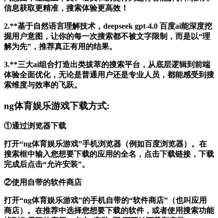
信息获取更精准，搜索体验更高效！
2.**基于自然语言理解技术，deepseek gpt-4.0 百度ai能深度挖
掘用户意图，让你的每一次搜索都不被文字限制，而是以“理
解为先”，推荐真正有用的结果。
3.**三大ai组合打造出类拔萃的搜索平台，从底层逻辑到前端
体验全面优化，无论是普通用户还是专业人员，都能感受到搜
索维度与效率的飞跃。
ng体育娱乐游戏下载方式:
①通过浏览器下载
打开“ng体育娱乐游戏”手机浏览器（例如百度浏览器）。在
搜索框中输入您想要下载的应用的全名，点击下载链接，下载
完成后点击“允许安装”。
②使用自带的软件商店
打开“ng体育娱乐游戏”的手机自带的“软件商店”（也叫应用
商店）。在推荐中选择您想要下载的软件，或者使用搜索功能