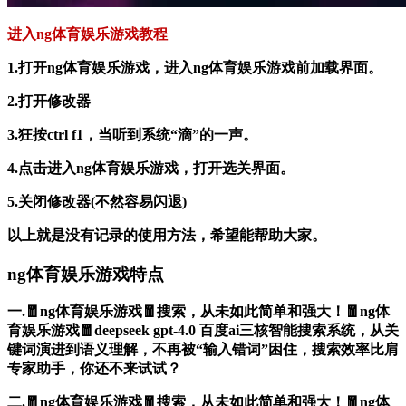
进入ng体育娱乐游戏教程
1.打开ng体育娱乐游戏，进入ng体育娱乐游戏前加载界面。
2.打开修改器
3.狂按ctrl f1，当听到系统“滴”的一声。
4.点击进入ng体育娱乐游戏，打开选关界面。
5.关闭修改器(不然容易闪退)
以上就是没有记录的使用方法，希望能帮助大家。
ng体育娱乐游戏特点
一.🧧ng体育娱乐游戏🧧搜索，从未如此简单和强大！🧧ng体
育娱乐游戏🧧deepseek gpt-4.0 百度ai三核智能搜索系统，从关
键词演进到语义理解，不再被“输入错词”困住，搜索效率比肩
专家助手，你还不来试试？
二.🧧ng体育娱乐游戏🧧搜索，从未如此简单和强大！🧧ng体