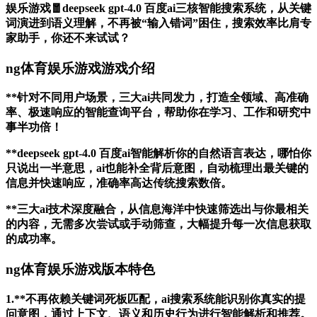
娱乐游戏🧧deepseek gpt-4.0 百度ai三核智能搜索系统，从关键
词演进到语义理解，不再被“输入错词”困住，搜索效率比肩专
家助手，你还不来试试？
ng体育娱乐游戏游戏介绍
**针对不同用户场景，三大ai共同发力，打造全领域、高准确
率、极速响应的智能查询平台，帮助你在学习、工作和研究中
事半功倍！
**deepseek gpt-4.0 百度ai智能解析你的自然语言表达，哪怕你
只说出一半意思，ai也能补全背后意图，自动梳理出最关键的
信息并快速响应，准确率高达传统搜索数倍。
**三大ai技术深度融合，从信息海洋中快速筛选出与你最相关
的内容，无需多次尝试或手动筛查，大幅提升每一次信息获取
的成功率。
ng体育娱乐游戏版本特色
1.**不再依赖关键词死板匹配，ai搜索系统能识别你真实的提
问意图，通过上下文、语义和历史行为进行智能解析和推荐。