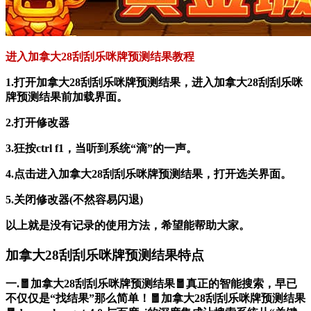
进入加拿大28刮刮乐咪牌预测结果教程
1.打开加拿大28刮刮乐咪牌预测结果，进入加拿大28刮刮乐咪
牌预测结果前加载界面。
2.打开修改器
3.狂按ctrl f1，当听到系统“滴”的一声。
4.点击进入加拿大28刮刮乐咪牌预测结果，打开选关界面。
5.关闭修改器(不然容易闪退)
以上就是没有记录的使用方法，希望能帮助大家。
加拿大28刮刮乐咪牌预测结果特点
一.🧧加拿大28刮刮乐咪牌预测结果🧧真正的智能搜索，早已
不仅仅是“找结果”那么简单！🧧加拿大28刮刮乐咪牌预测结果