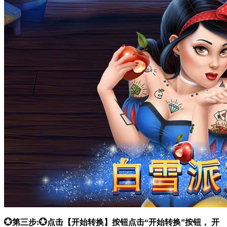
💮第三步:💮点击【开始转换】按钮点击“开始转换”按钮， 开