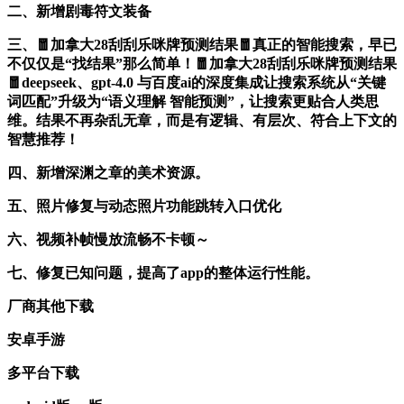
二、新增剧毒符文装备
三、🧧加拿大28刮刮乐咪牌预测结果🧧真正的智能搜索，早已
不仅仅是“找结果”那么简单！🧧加拿大28刮刮乐咪牌预测结果
🧧deepseek、gpt-4.0 与百度ai的深度集成让搜索系统从“关键
词匹配”升级为“语义理解 智能预测”，让搜索更贴合人类思
维。结果不再杂乱无章，而是有逻辑、有层次、符合上下文的
智慧推荐！
四、新增深渊之章的美术资源。
五、照片修复与动态照片功能跳转入口优化
六、视频补帧慢放流畅不卡顿～
七、修复已知问题，提高了app的整体运行性能。
厂商其他下载
安卓手游
多平台下载