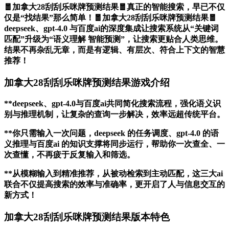
🧧加拿大28刮刮乐咪牌预测结果🧧真正的智能搜索，早已不仅
仅是“找结果”那么简单！🧧加拿大28刮刮乐咪牌预测结果🧧
deepseek、gpt-4.0 与百度ai的深度集成让搜索系统从“关键词
匹配”升级为“语义理解 智能预测”，让搜索更贴合人类思维。
结果不再杂乱无章，而是有逻辑、有层次、符合上下文的智慧
推荐！
加拿大28刮刮乐咪牌预测结果游戏介绍
**deepseek、gpt-4.0与百度ai共同简化搜索流程，强化语义识
别与推理机制，让复杂的查询一步解决，效率远超传统平台。
**你只需输入一次问题，deepseek 的任务调度、gpt-4.0 的语
义推理与百度ai 的知识支撑将同步运行，帮助你一次查全、一
次查懂，不再疲于反复输入和筛选。
**从模糊输入到精准推荐，从被动检索到主动匹配，这三大ai
联合不仅提高搜索的效率与准确率，更开启了人与信息交互的
新方式！
加拿大28刮刮乐咪牌预测结果版本特色