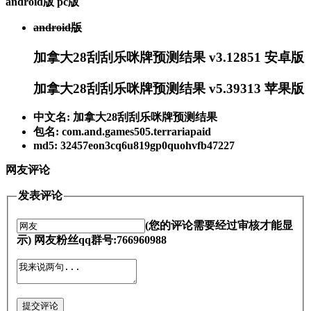
android版
pc版
android版
加拿大28刮刮乐咪牌预测结果 v3.12851 安卓版
加拿大28刮刮乐咪牌预测结果 v5.39313 苹果版
中文名: 加拿大28刮刮乐咪牌预测结果
包名: com.and.games505.terrariapaid
md5: 32457eon3cq6u819gp0quohvfb47227
网友评论
发表评论
(您的评论需要经过审核才能显
示) 网友粉丝qq群号:766960988
提交评论