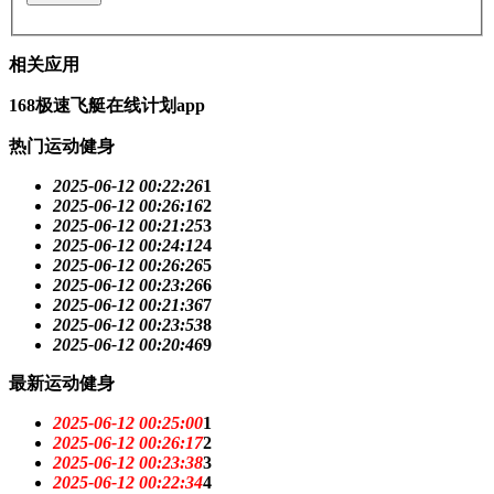
相关应用
168极速飞艇在线计划app
热门运动健身
2025-06-12 00:22:26
1
2025-06-12 00:26:16
2
2025-06-12 00:21:25
3
2025-06-12 00:24:12
4
2025-06-12 00:26:26
5
2025-06-12 00:23:26
6
2025-06-12 00:21:36
7
2025-06-12 00:23:53
8
2025-06-12 00:20:46
9
最新运动健身
2025-06-12 00:25:00
1
2025-06-12 00:26:17
2
2025-06-12 00:23:38
3
2025-06-12 00:22:34
4