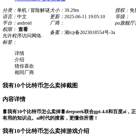
分类：
单机 / 冒险解谜
大小：
39.29m
授权：
免
语言：
中文
更新：
2025-06-11 19:05:10
等级：
平台：
android
厂商：
pa旗舰
权限：
查看
备案：
湘icp备2023018554号-3a
允许程序访问网络.
标签：
详情
介绍
猜你喜欢
相同厂商
我有10个比特币怎么卖掉截图
内容详情
🧧我有10个比特币怎么卖掉🧧deepseek联合gpt-4.
有用的知识点。ai时代的搜索，更懂你所需！
我有10个比特币怎么卖掉游戏介绍