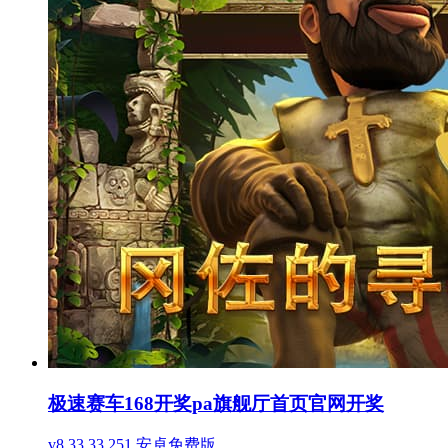
极速赛车168开奖pa旗舰厅首页官网开奖
v8.33.33.251 安卓免费版