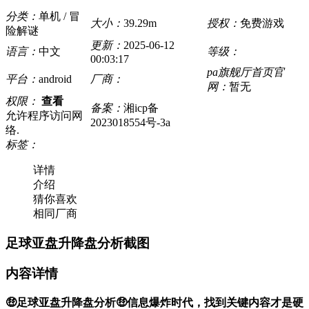
分类：
单机 / 冒
大小：
39.29m
授权：
免费游戏
险解谜
更新：
2025-06-12
语言：
中文
等级：
00:03:17
pa旗舰厅首页官
平台：
android
厂商：
网：
暂无
权限：
查看
备案：
湘icp备
允许程序访问网
2023018554号-3a
络.
标签：
详情
介绍
猜你喜欢
相同厂商
足球亚盘升降盘分析截图
内容详情
🤑足球亚盘升降盘分析🤑信息爆炸时代，找到关键内容才是硬